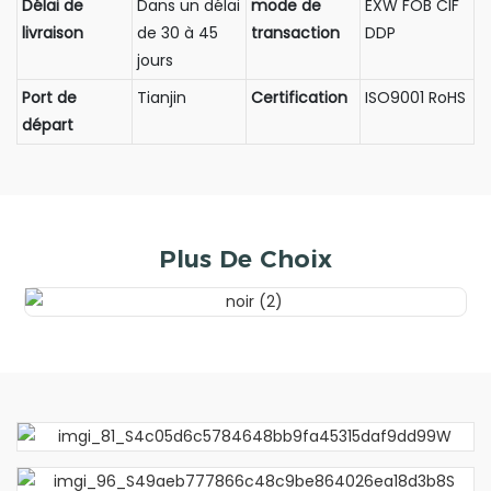
Délai de
Dans un délai
mode de
EXW FOB CIF
livraison
de 30 à 45
transaction
DDP
jours
Port de
Tianjin
Certification
ISO9001 RoHS
départ
Plus De Choix