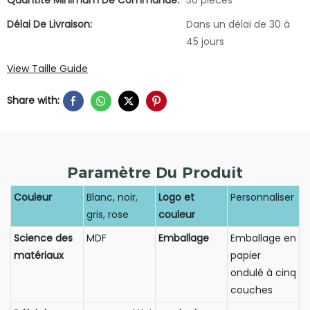
Délai De Livraison:
Dans un délai de 30 à
45 jours
View Taille Guide
Share with:
Paramètre Du Produit
Couleur
Blanc, noir,
Logo et
Personnaliser
gris, rose
couleur
Science des
MDF
Emballage
Emballage en
matériaux
papier
ondulé à cinq
couches