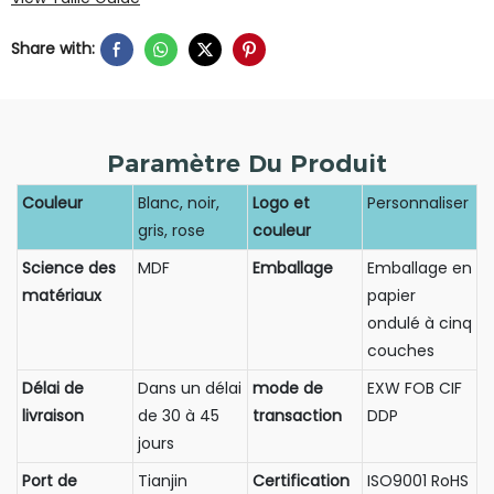
Share with:
Paramètre Du Produit
Couleur
Blanc, noir,
Logo et
Personnaliser
gris, rose
couleur
Science des
MDF
Emballage
Emballage en
matériaux
papier
ondulé à cinq
couches
Délai de
Dans un délai
mode de
EXW FOB CIF
livraison
de 30 à 45
transaction
DDP
jours
Port de
Tianjin
Certification
ISO9001 RoHS