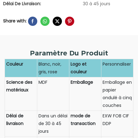
Délai De Livraison:
30 à 45 jours
Share with:
Paramètre Du Produit
Couleur
Blanc, noir,
Logo et
Personnaliser
gris, rose
couleur
Science des
MDF
Emballage
Emballage en
matériaux
papier
ondulé à cinq
couches
Délai de
Dans un délai
mode de
EXW FOB CIF
livraison
de 30 à 45
transaction
DDP
jours