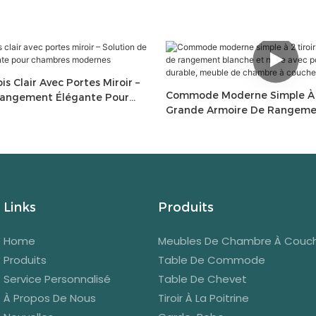
s Clair Avec Portes Miroir –
Commode Moderne Simple À 2
Rangement Élégante Pour
Grande Armoire De Rangeme
dernes
Noire Avec Porte En MDF Dur
De Chambre À Coucher Pour 
Links
Produits
Home
Meubles De Chambre À Couc
Produits
Table De Commode
Service Personnalisé
Table De Chevet
À Propos De Nous
Tiroir À La Poitrine