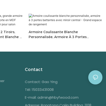
 Tiroirs,
Armoire Coulissante Blanche
nt Blanche Et
Personnalisée, Armoire À 3 Portes
able, Meuble
Battantes Avec Miroir Central - Grand
Salon
Espace De Rangement
Contact
her
Contact: Gao Ying
Tél: 15033431008
E-mail:
admin@hbyfwood.com
Adresse:
Rongtong Caijin Building, 1108,