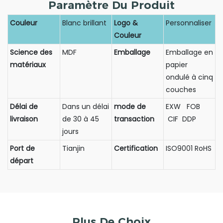
Paramètre Du Produit
Couleur
Blanc brillant
Logo &
Personnaliser
Couleur
Science des
MDF
Emballage
Emballage en
matériaux
papier
ondulé à cinq
couches
Délai de
Dans un délai
mode de
EXW FOB
livraison
de 30 à 45
transaction
CIF DDP
jours
Port de
Tianjin
Certification
ISO9001 RoHS
départ
Plus De Choix