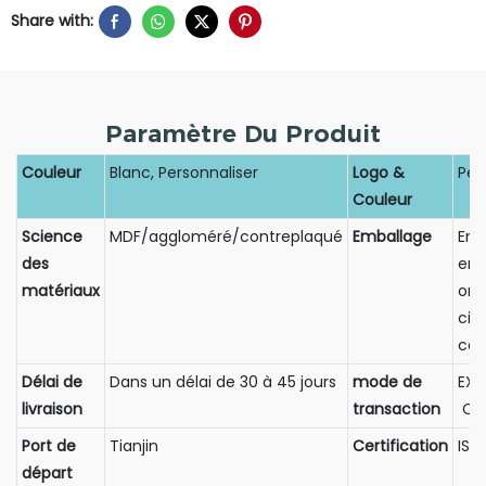
Share with:
Paramètre Du Produit
Couleur
Blanc, Personnaliser
Logo &
Per
Couleur
Science
MDF/aggloméré/contreplaqué
Emballage
Emb
des
en 
matériaux
ond
cin
co
Délai de
Dans un délai de 30 à 45 jours
mode de
EX
livraison
transaction
CI
Port de
Tianjin
Certification
ISO
départ