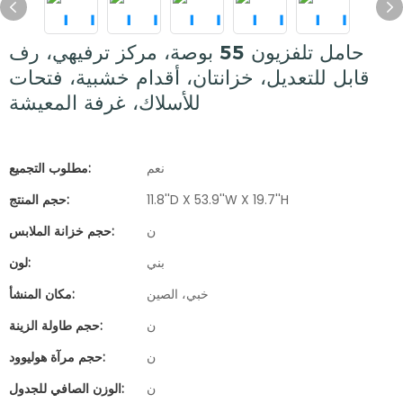
حامل تلفزيون 55 بوصة، مركز ترفيهي، رف
قابل للتعديل، خزانتان، أقدام خشبية، فتحات
للأسلاك، غرفة المعيشة
نعم
مطلوب التجميع:
11.8''D X 53.9''W X 19.7''H
حجم المنتج:
ن
حجم خزانة الملابس:
بني
لون:
خبي، الصين
مكان المنشأ:
ن
حجم طاولة الزينة:
ن
حجم مرآة هوليوود:
ن
الوزن الصافي للجدول: