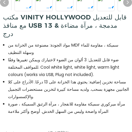
مكتب VINITY HOLLYWOOD قابل للتعديل
مع منافذ USB مدمجة ، مرآة مضاءة & 13
درج
مواد الجودة: مصنوعة من الخزانة من MDF سميكة ، مقاومة للماء
وسهلة التنظيف
ضوء قابل للتعديل: 3 ألوان من الضوء لاختيارك ويمكن تغييرها وفقًا
للمواقف المختلفة. Cool white light, white light, warm light
colours (works via USB, Plug not included).
مساحة تخزين إضافية: يحتوي هذا الخزانة على 13 درجًا. الأدراج على كلا
الجانبين مجهزة بسحب. ولديه مساحة كبيرة لتخزين مستحضرات التجميل
والإكسسوارات.
مرآة ميركوري سميكة مقاومة للانفجار ، مرآة الزئبق السميكة ، صورة
المرآة واضحة وليس من السهل الخدش. أوضح وأكثر ملاءمة