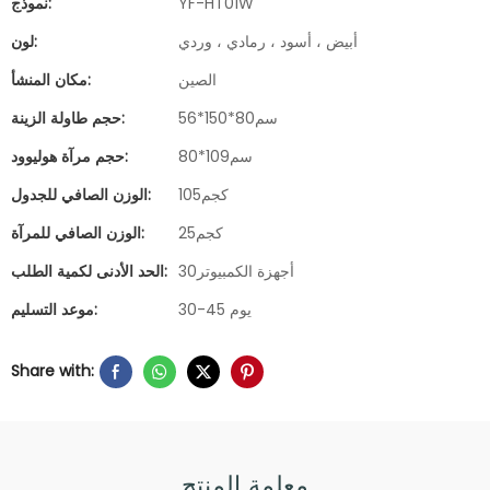
YF-HT01W
نموذج:
أبيض ، أسود ، رمادي ، وردي
لون:
الصين
مكان المنشأ:
سم80*150*56
حجم طاولة الزينة:
سم109*80
حجم مرآة هوليوود:
كجم105
الوزن الصافي للجدول:
كجم25
الوزن الصافي للمرآة:
أجهزة الكمبيوتر30
الحد الأدنى لكمية الطلب:
30-45 يوم
موعد التسليم:
Share with:
معلمة المنتج