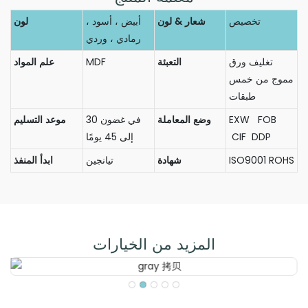
تخصيص
شعار & لون
أبيض ، أسود ،
لون
رمادي ، وردي
تغليف ورق
التعبئة
MDF
علم المواد
مموج من خمس
طبقات
EXW FOB
وضع المعاملة
في غضون 30
موعد التسليم
CIF DDP
إلى 45 يومًا
ISO9001 ROHS
شهادة
تيانجين
ابدأ المنفذ
المزيد من الخيارات