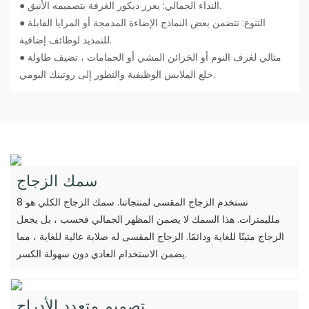
● النداء الجمالي: يعزز ديكور الغرفة بتصميمه الأنيق.
● التنوع: تتضمن بعض النماذج الإضاءة المدمجة أو المرايا القابلة
للتمديد لوظائف إضافية.
● مثالي لغرف النوم أو الخزائن المشي أو الحمامات ، تضيف طاولة
خلع الملابس الوظيفية والتطور إلى روتينك اليومي.
سمك الزجاج
نستخدم الزجاج المقسى لمنتجاتنا. سمك الزجاج الكلي هو 8
ملليمترات. هذا السمك لا يضمن المظهر الجمالي فحسب ، بل يجعل
الزجاج متينًا للغاية ودائمًا. الزجاج المقسى له صلابة عالية للغاية ، مما
يضمن الاستخدام العادي دون سهولة الكسر.
تصميم متعدد الأدراج