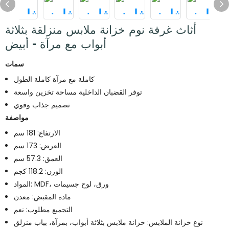
أثاث غرفة نوم خزانة ملابس منزلقة بثلاثة
أبواب مع مرآة - أبيض
سمات
كاملة مع مرآة كاملة الطول
توفر القضبان الداخلية مساحة تخزين واسعة
تصميم جذاب وقوي
مواصفة
الارتفاع: 181 سم
العرض: 173 سم
العمق: 57.3 سم
الوزن: 118.2 كجم
المواد: MDF، ورق، لوح جسيمات
مادة المقبض: معدن
التجميع مطلوب: نعم
نوع خزانة الملابس: خزانة ملابس بثلاثة أبواب، بمرآة، بباب منزلق