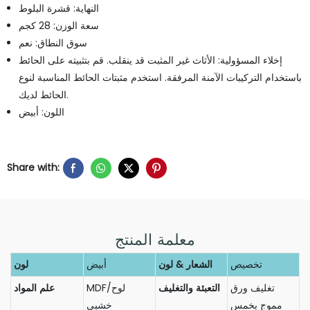
النهاية: قشرة البلوط
سعة الوزن: 28 كجم
سوق النطاق: نعم
إخلاء المسؤولية: الأثاث غير المثبت قد ينقلب. قم بتثبيته على الحائط
باستخدام التركيبات الآمنة المرفقة. استخدم مثبتات الحائط المناسبة لنوع
الحائط لديك.
اللون: أبيض
Share with:
معلمة المنتج
تخصيص
الشعار & لون
أبيض
لون
تغليف ورق
التعبئة والتغليف
MDF/لوح
علم المواد
مموج بخمس
خشبي