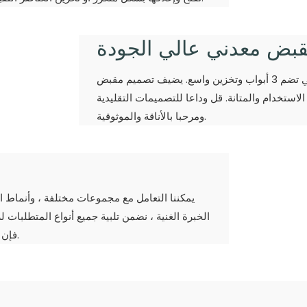
بض معدني عالي الجودة
قم بترقية مساحتك من خلال خزانة جانبية مخصصة للأناقة التي تضم 3 أبواب وتخزين واسع. يضيف تصميم مقبض
استخدام والمتانة. قل وداعا للتصميمات التقليدية
ومرحبا بالأناقة والموثوقية.
الخبرة الغنية ، نضمن تلبية جميع أنواع المتطلبات ل
فإن فريقنا المهني لديه الخبرة والموارد لتنفيذ طلبك المخصص بلا عيب.