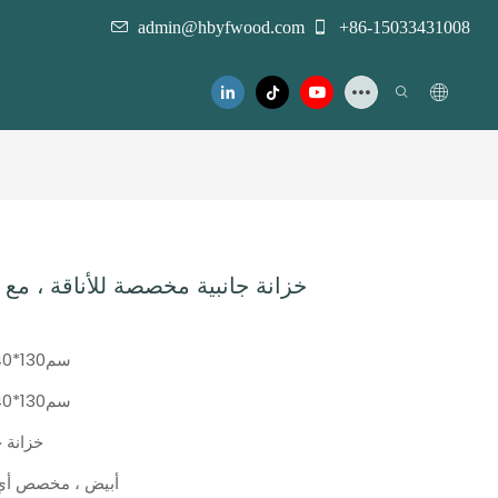
admin@hbyfwood.com
+86-15033431008
خزانة جانبية مخصصة للأناقة ، مع 3 أبواب ، مساحة تخزين
سم130*40*85
سم130*40*85
خزانة ج
أبيض ، مخصص أي