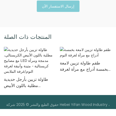
إرسال الاستفسار الآن
المنتجات ذات الصلة
طقم طاولة تزيين لامعة
بخمسة أدراج مع مرآة لغرفة
النوم
طاولة تزيين بأرجل حديدية
مطلية باللون الأبيض
الكريستالي، مع مصابيح LED
مدمجة ومرآة كريستالية -
متينة وأنيقة لغرفة النوم/غرفة
حقوق الطبع والنشر © 2025 شركة Hebei Yifan Wood Industry ،
الملابس
سياسة الخصوصية
|
خريطة sitemap
Ltd |