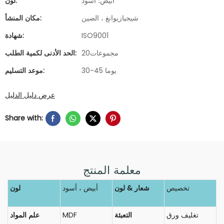
أبيض؛ أسود
لون:
شيجيازيوانغ ، الصين
مكان المنشأ:
ISO9001
شهادة:
مجموعات20
الحد الأدنى لكمية الطلب:
30-45 يوما
موعد التسليم:
عرض دليل الدليل
Share with:
معلمة المنتج
تخصيص
شعار & لون
أبيض ، أسود
لون
تغليف ورق
التعبئة
MDF
علم المواد