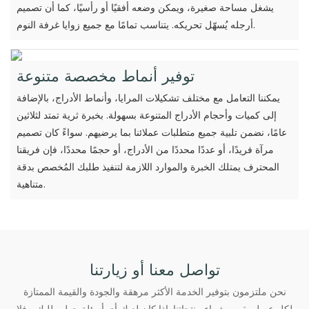
يشغل مساحة صغيرة، ويمكن وضعه أفقيًا أو رأسيًا، كما أن تصميم
أرجله يُسهّل تحريكه. يتناسب تمامًا مع جميع زوايا غرفة النوم.
توفير أنماط مخصصة متنوعة
يمكننا التعامل مع مختلف تشكيلات المرايا، وأنماط الأدراج، بالإضافة
إلى كميات وأحجام الأدراج المتنوعة بسهولة. بخبرة ثرية تمتد لثلاثين
عامًا، نضمن تلبية جميع متطلبات عملائنا بما يرضيهم. سواءً كان تصميم
مرآة فريدًا، أو عددًا محددًا من الأدراج، أو حجمًا محددًا، فإن فريقنا
المحترف يمتلك الخبرة والموارد اللازمة لتنفيذ طلبك المُخصص بدقة
متناهية.
تواصل معنا أو زيارتنا
نحن ملتزمون بتوفير الخدمة الأكثر مرهقة والجودة والقيمة الممتازة
لكل عميل يقوم بشراء منتجاتنا. إذا كان لديك أي أسئلة حول طلبك ، فلا