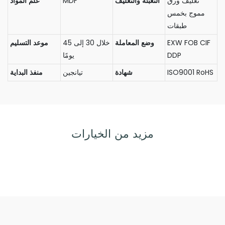
تغليف ورق
التعبئة والتغليف
MDF
علم المواد
مموج بخمس
طبقات
EXW FOB CIF
وضع المعاملة
خلال 30 إلى 45
موعد التسليم
DDP
يومًا
ISO9001 RoHS
شهادة
تيانجين
منفذ البداية
مزيد من الخيارات