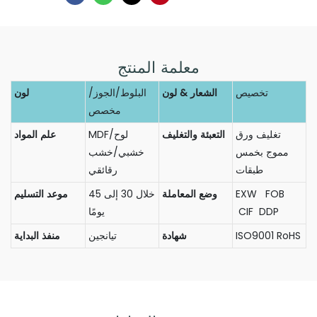
معلمة المنتج
تخصيص
الشعار & لون
البلوط/الجوز/
لون
مخصص
تغليف ورق
التعبئة والتغليف
MDF/لوح
علم المواد
مموج بخمس
خشبي/خشب
طبقات
رقائقي
EXW FOB
وضع المعاملة
خلال 30 إلى 45
موعد التسليم
CIF DDP
يومًا
ISO9001 RoHS
شهادة
تيانجين
منفذ البداية