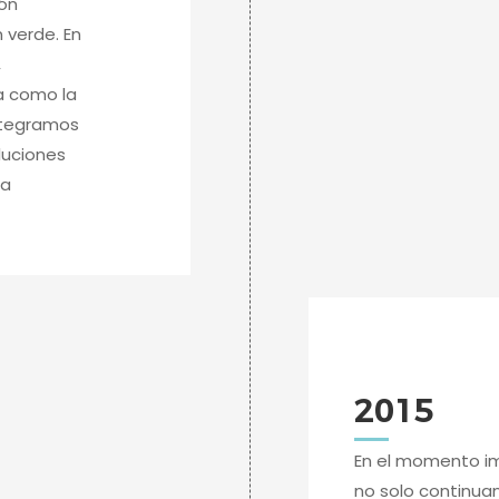
ión
 verde. En
,
a como la
 integramos
luciones
na
2015
En el momento im
no solo continua