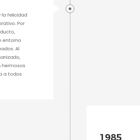
la felicidad
rativo. Por
oducto,
n entorno
eados. Al
manizado,
n hermosos
da a todos
1985