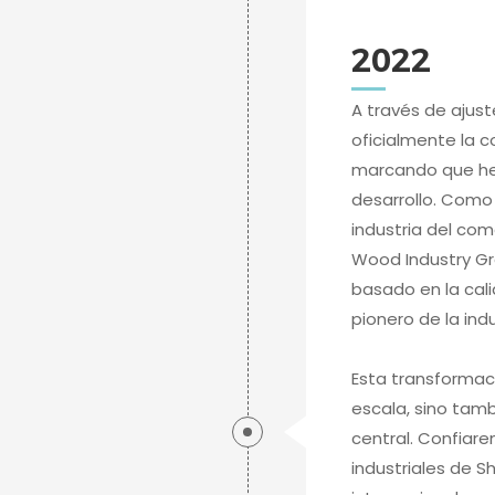
2022
A través de ajus
oficialmente la c
marcando que he
desarrollo. Como
industria del come
Wood Industry Gr
basado en la cal
pionero de la indus
Esta transformaci
escala, sino tamb
central. Confiare
industriales de S