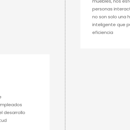
muebles, nos esfo
personas interac
no son solo una h
inteligente que p
eficiencia
e
s empleados
l desarrollo
tud