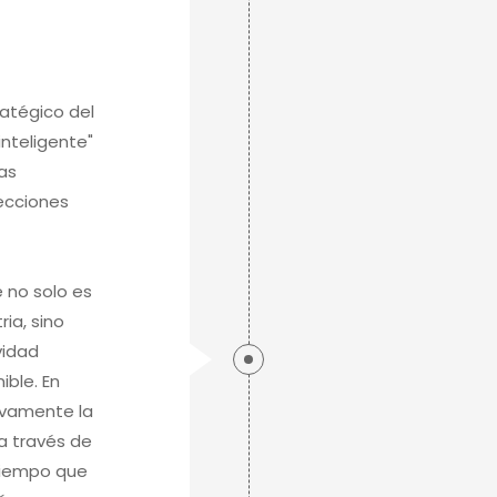
atégico del
inteligente"
as
recciones
 no solo es
ria, sino
vidad
ible. En
ivamente la
 a través de
 tiempo que