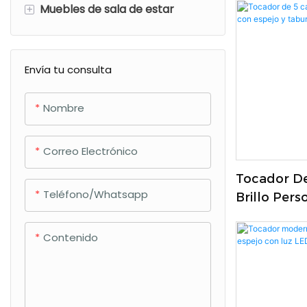
+
Muebles de sala de estar
176040834
Gabinete de televisión
Mesa de comedor
Envía tu consulta
Gabinete lateral
Nombre
Gabinete de zapatos
Correo Electrónico
Mesa de oficina
Tocador De
Mesa de centro
Teléfono/whatsapp
Brillo Pers
Taburete P
Contenido