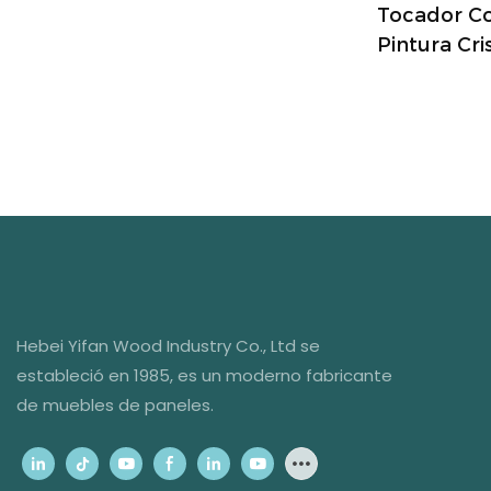
Tocador Co
Pintura Cri
Luces LED 
De Cristal:
Para Dormit
Hebei Yifan Wood Industry Co., Ltd se
estableció en 1985, es un moderno fabricante
de muebles de paneles.