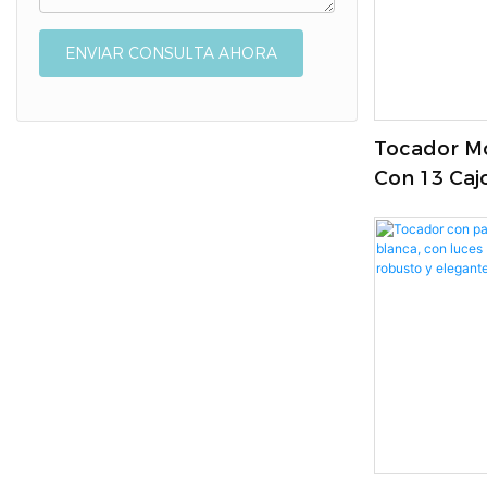
ENVIAR CONSULTA AHORA
Tocador Mo
Con 13 Caj
LED Para D