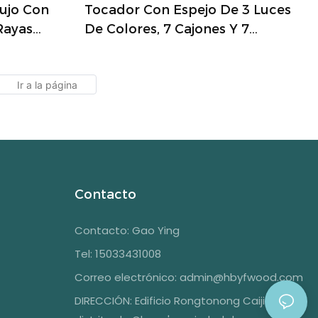
ujo Con
Tocador Con Espejo De 3 Luces
Rayas
De Colores, 7 Cajones Y 7
 Mármol,
Estantes De Almacenamiento,
itorio.
Escritorio De Maquillaje De 110
Cm, Mesa De Tocador De
Escritorio
Contacto
Contacto: Gao Ying
Tel: 15033431008
Correo electrónico:
admin@hbyfwood.com
DIRECCIÓN:
Edificio Rongtonong Caijin, 1108,