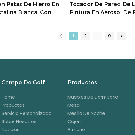
n Patas De Hierro En
Tocador De Pared De L
stalina Blanca, Con
Pintura En Aerosol De 
Integradas Y Espejo
Blancas Y Cubierta De
 Robusto Y Elegante
Ideal Para Baño Y Dorm
...
1
2
9
orio O Vestidor.
Campo De Golf
Productos
Home
Muebles De Dormitorio
Productos
Mesa
Servicio Personalizado
Mesilla De Noche
Sobre Nosotros
Cajón
Noticias
Armario