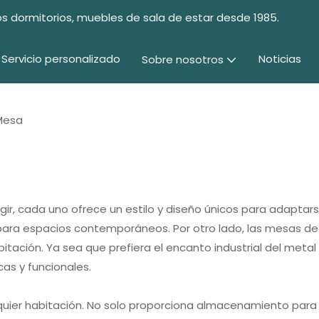
s dormitorios, muebles de sala de estar desde 1985.
Servicio personalizado
Noticias
Sobre nosotros
Mesa
egir, cada uno ofrece un estilo y diseño únicos para adapta
ara espacios contemporáneos. Por otro lado, las mesas de
itación. Ya sea que prefiera el encanto industrial del metal
as y funcionales.
uier habitación. No solo proporciona almacenamiento para r