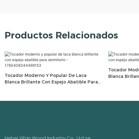
Productos Relacionados
Tocador Mode
Tocador Moderno Y Popular De Laca
Blanca Brilla
Blanca Brillante Con Espejo Abatible Para
Muebles De D
Dormitorio - 1760408344469153
Hebei Yifan Wood Industry Co., Ltd se