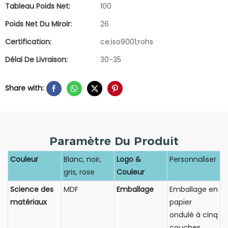
Tableau Poids Net:
100
Poids Net Du Miroir:
26
Certification:
ce;iso9001;rohs
Délai De Livraison:
30-35
Share with:
Paramètre Du Produit
Couleur
Blanc, noir,
Logo &
Personnaliser
gris, rose
Couleur
Science des
MDF
Emballage
Emballage en
matériaux
papier
ondulé à cinq
couches