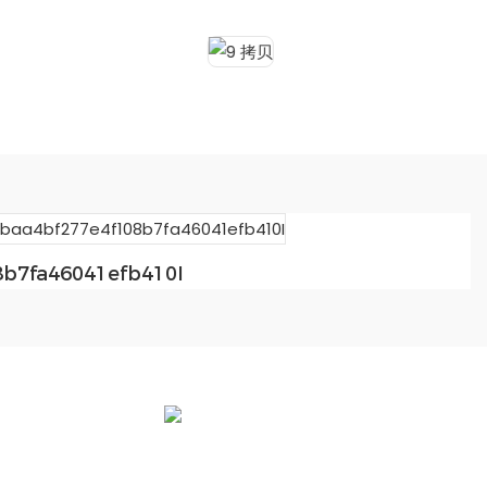
b7fa46041efb410I