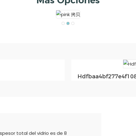
Más Opciones
Hdfbaa4bf277e4f108
pesor total del vidrio es de 8