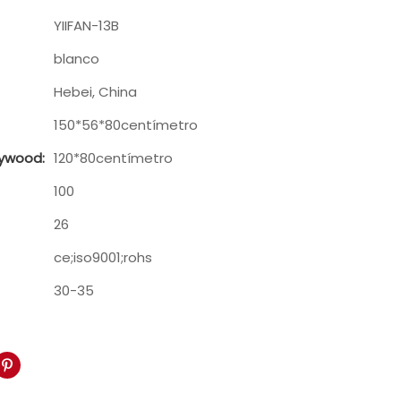
YIIFAN-13B
blanco
Hebei, China
150*56*80centímetro
lywood:
120*80centímetro
100
26
ce;iso9001;rohs
30-35