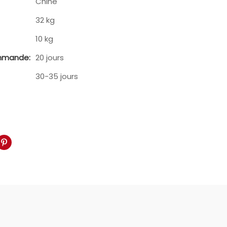
Chine
32 kg
10 kg
mmande:
20 jours
30-35 jours