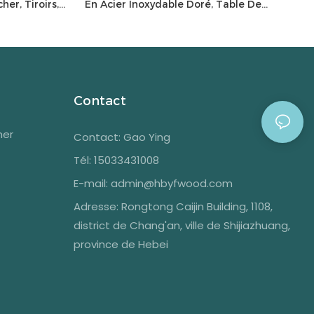
er, Tiroirs,
En Acier Inoxydable Doré, Table De
lairé
Maquillage, Meuble De Chambre À
Coucher, Avec Miroir Et Tiroirs
Contact
her
Contact: Gao Ying
Tél: 15033431008
E-mail:
admin@hbyfwood.com
Adresse:
Rongtong Caijin Building, 1108,
district de Chang'an, ville de Shijiazhuang,
province de Hebei