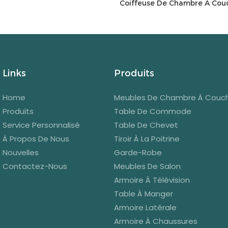
Coiffeuse De Chambre À Couch
Armoire Latérale Et Miroir Éc
Links
Produits
Home
Meubles De Chambre À Couc
Produits
Table De Commode
Service Personnalisé
Table De Chevet
À Propos De Nous
Tiroir À La Poitrine
Nouvelles
Garde-Robe
Contactez-Nous
Meubles De Salon
Armoire À Télévision
Table À Manger
Armoire Latérale
Armoire À Chaussures