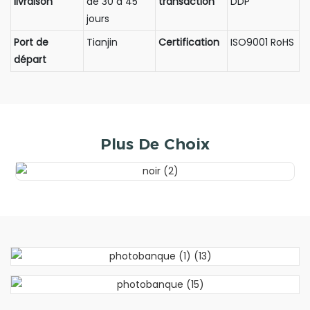
livraison
de 30 à 45
transaction
DDP
jours
Port de
Tianjin
Certification
ISO9001 RoHS
départ
Plus De Choix