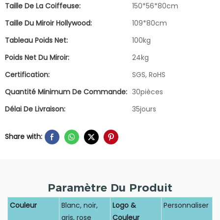
Taille De La Coiffeuse:
150*56*80cm
Taille Du Miroir Hollywood:
109*80cm
Tableau Poids Net:
100kg
Poids Net Du Miroir:
24kg
Certification:
SGS, RoHS
Quantité Minimum De Commande:
30pièces
Délai De Livraison:
35jours
Share with:
Paramètre Du Produit
Couleur
Blanc, noir,
Logo &
Personnaliser
gris, rose
Couleur