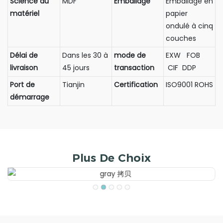
Science du
MDF
Emballage
Emballage en
matériel
papier
ondulé à cinq
couches
Délai de
Dans les 30 à
mode de
EXW FOB
livraison
45 jours
transaction
CIF DDP
Port de
Tianjin
Certification
ISO9001 ROHS
démarrage
Plus De Choix