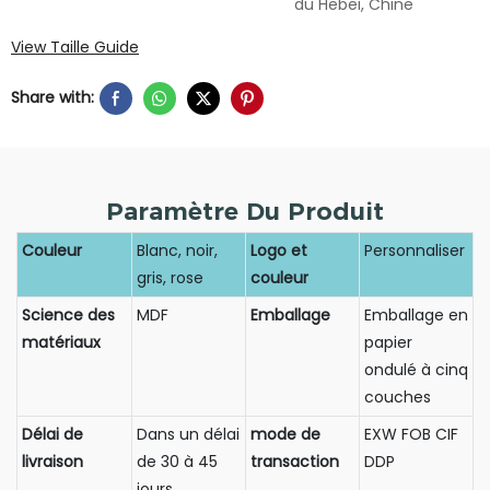
du Hebei, Chine
View Taille Guide
Share with:
Paramètre Du Produit
Couleur
Blanc, noir,
Logo et
Personnaliser
gris, rose
couleur
Science des
MDF
Emballage
Emballage en
matériaux
papier
ondulé à cinq
couches
Délai de
Dans un délai
mode de
EXW FOB CIF
livraison
de 30 à 45
transaction
DDP
jours