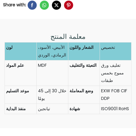
Share with:
معلمة المنتج
تخصيص
الشعار واللون
الأبيض، الأسود،
لون
الرمادي، الوردي
تغليف ورق
التعبئة والتغليف
MDF
علم المواد
مموج بخمس
طبقات
EXW FOB CIF
وضع المعاملة
خلال 30 إلى 45
موعد التسليم
DDP
يومًا
ISO9001 RoHS
شهادة
تيانجين
منفذ البداية