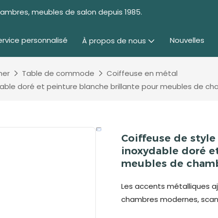
chambres, meubles de salon depuis 1985.
ervice personnalisé
Nouvelles
À propos de nous
her
Table de commode
Coiffeuse en métal
able doré et peinture blanche brillante pour meubles de c
Coiffeuse de style
inoxydable doré et
meubles de chambr
Les accents métalliques aj
chambres modernes, scandi