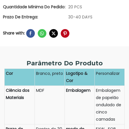
Quantidade Mínima Do Pedido:
20 PCS
Prazo De Entrega:
30-40 DAYS
Share with:
Parâmetro Do Produto
Cor
Branco, preto
Logotipo &
Personalizar
Cor
Ciência dos
MDF
Embalagem
Embalagem
Materiais
de papelão
ondulado de
cinco
camadas