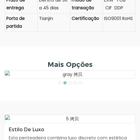
Prazo de
Dentro de 30
modo de
EXW FOB
entrega
a 45 dias
transação
CIF DDP
Porta de
Tianjin
Certificação
ISO9001 RoHS
partida
Mais Opções
Estilo De Luxo
Esta penteadeira combina luxo discreto com estética