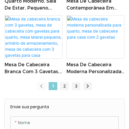
Quarto Moderno, Sala
Mesa De Cabeceira
De Estar, Pequeno,
Contemporânea Em
Mesa De Cabeceira De
Madeira Colorida MDF
Madeira, Roupas Curtas,
Com Gaveta Para
3 Gavetas, Cômoda,
Móveis De Quarto1
Cômoda
Mesa De Cabeceira
Mesa De Cabeceira
Branca Com 3 Gavetas,
Moderna Personalizada
Mesa De Cabeceira Com
Para Quarto, Mesa De
Gavetas Para Quarto,
Cabeceira Para Casa
1
2
3
Mesa Lateral Pequena,
Com 2 Gavetas
Armário De
Armazenamento, Mesa
Envie sua pergunta
De Cabeceira Com 3
Gavetas Para Casa
Nome