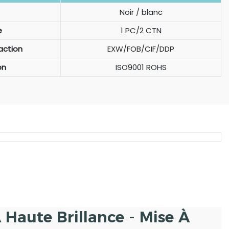
Noir / blanc
e
1 PC/2 CTN
action
EXW/FOB/CIF/DDP
on
ISO9001 ROHS
 Haute Brillance - Mise À