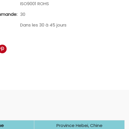
ISO9001 ROHS
mmande:
30
Dans les 30 à 45 jours
ne
Province Hebei, Chine