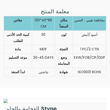
معلمة المنتج
مقاطعة هيبي ، الصين
مكان
120*40*85
مقاس
المنشأ
CM
أسود/أبيض
لون
30
كمية الحد الأدنى
للطلب
1 PC/2 CTN
التعبئة
MDF
مادة
EXW/FOB/CIF/DDP
وضع
30-45 DAYS
موعد التسليم
المعاملة
ISO9001 ROHS
شهادة
تيانجين
ابدأ المنفذ
الفخامة والحلم Stype