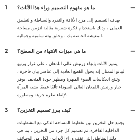
ما هو مفهوم التصميم وراء هذا الأثاث؟
1
يهدف التصميم إلى مزج الأناقة والتفرد والبساطة والتطبيق
العملي ، وذلك باستخدام فكرة شعرية مثالية لتزيين مساحة
المعيشة الخاصة بك ، وخلق بيئة سلمية وجمالية.
ما هي ميزات الانتهاء من السطح؟
2
يتميز الأثاث بإنهاء ورنيش عالي اللمعان ، على غرار ورنيو
البيانو الممتاز. إنه يحول القطع العادية إلى عناصر بيان فاخرة ،
وتنتج انعكاسات الضوء المبهرة ومظهر جودة المتحف. يوفر
خيار ورنيش اللمعان العالي السوداء تألقًا عميقًا يشبه المرآة
لإلقاء نظرة جريئة ومتطورة.
كيف يبرز تصميم التخزين؟
3
يجمع حل التخزين بين تخطيط المساحة الذكي مع التشطيبات
الداخلية الفاخرة. تم تصميم كل جزء من التخزين ، بما في
ذلك المناطق التي تقف وراء الأبواب ، لكل من الوظائف