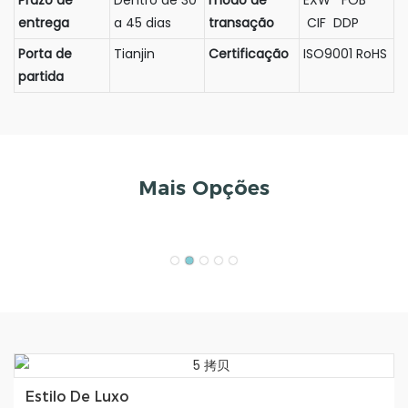
Prazo de
Dentro de 30
modo de
EXW FOB
entrega
a 45 dias
transação
CIF DDP
Porta de
Tianjin
Certificação
ISO9001 RoHS
partida
Mais Opções
Estilo De Luxo