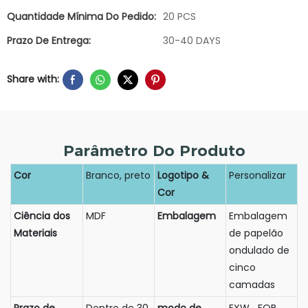
Quantidade Mínima Do Pedido:
20 PCS
Prazo De Entrega:
30-40 DAYS
Share with:
Parâmetro Do Produto
Cor
Branco, preto
Logotipo &
Personalizar
Cor
Ciência dos
MDF
Embalagem
Embalagem
Materiais
de papelão
ondulado de
cinco
camadas