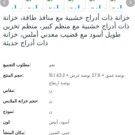
خزانة ذات أدراج خشبية مع منافذ طاقة، خزانة
ذات أدراج خشبية مع منظم كبير، منظم تخزين
طويل أسود مع قضيب معدني أملس، خزانة
ذات أدراج حديثة
نعم
مطلوب التجميع:
15.1 بوصة عمق × 27.6 بوصة عرض × 42.2
حجم المنتج:
بوصة ارتفاع
ن
مقاس:
ن
حجم خزانة الملابس:
ن
نموذج:
أسود، أبيض
لون:
خبي، الصين
مكان المنشأ: