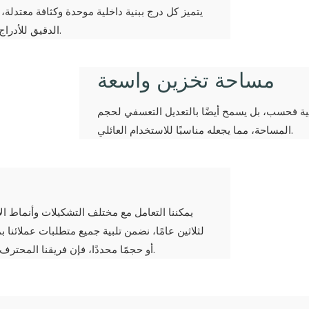
يتميز كل درج ببنية داخلية موحدة وكثافة معتدلة، م
الدقيق للأدراج تحملها للاستخدام المنتظم دون أن تفقد شكلها أو سلامتها الهيكلية.
مساحة تخزين واسعة
مية فحسب، بل يسمح أيضًا بالتعديل التعسفي لحجم
المساحة، مما يجعله مناسبًا للاستخدام العائلي.
يمكننا التعامل مع مختلف التشكيلات وأنماط الأ
لثلاثين عامًا، نضمن تلبية جميع متطلبات عملائنا بم
أو حجمًا محددًا، فإن فريقنا المحترف يمتلك الخبرة والموارد اللازمة لتنفيذ طلبك المُخصص بدقة متناهية.