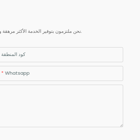
نحن ملتزمون بتوفير الخدمة الأكثر مرهقة والجودة والقيمة الممتازة لكل عميل يقوم بشراء منتجاتنا. إذا كان لديك أي أسئلة حول طلبك ، فلا تتردد في الاتصال بنا.
كود المنطقة
Whatsapp