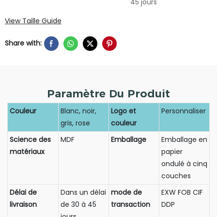
45 jours
View Taille Guide
Share with:
Paramètre Du Produit
Couleur
Blanc, noir,
Logo et
Personnaliser
gris, rose
couleur
Science des
MDF
Emballage
Emballage en
matériaux
papier
ondulé à cinq
couches
Délai de
Dans un délai
mode de
EXW FOB CIF
livraison
de 30 à 45
transaction
DDP
jours