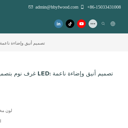
admin@hbyfwood.com
+86-15033431008
غرف نوم بتصميم عصري مع لوح أمامي LED: تصميم 
غرف نوم بتصميم عصري مع ل
لون م
ا