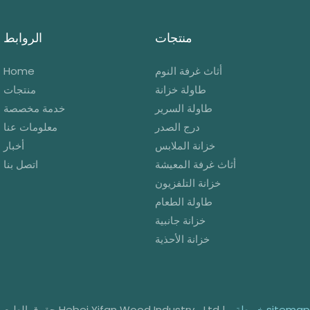
منتجات
الروابط
أثاث غرفة النوم
Home
طاولة خزانة
منتجات
طاولة السرير
خدمة مخصصة
درج الصدر
معلومات عنا
خزانة الملابس
أخبار
أثاث غرفة المعيشة
اتصل بنا
خزانة التلفزيون
طاولة الطعام
خزانة جانبية
خزانة الأحذية
ريطة sitemap
حقوق الطبع والنشر © 2025 شركة Hebei Yifan Wood Industry ، Ltd |