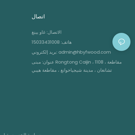
اتصال
الاتصال: غاو يينغ
هاتف: 15033431008
admin@hbyfwood.com
بريد إلكتروني:
عنوان:
مبنى Rongtong Caijin ، 1108 ، مقاطعة
تشانغان ، مدينة شيجياخوانغ ، مقاطعة هيبي
سياسة الخصوصية
|
خ