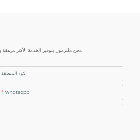
نحن ملتزمون بتوفير الخدمة الأكثر مرهقة والجودة والقيمة الممتازة لكل عميل يقوم بشراء منتجاتنا. إذا كان لديك أي أسئلة حول طلبك ، فلا تتردد في الاتصال بنا.
كود المنطقة
Whatsapp