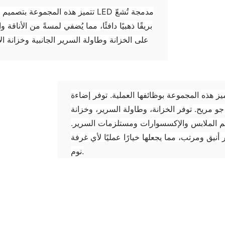
تتميز هذه المجموعة بتصميم عصري 
بريقًا ذهبيًا دافئًا، مما يُضفي لمسةً من الأنا
على الخزانة وطاولة السرير الجانبية وخزانة ا
مجموعة بوظائفها العملية. توفر إضاءة LED على لوح رأس السرير
جو مريح. توفر الخزانة، وطاولة السرير، وخزانة
ظيم الملابس والإكسسوارات ومستلزمات السرير.
ق ومرتب، مما يجعلها خيارًا عمليًا لأي غرفة
نوم.