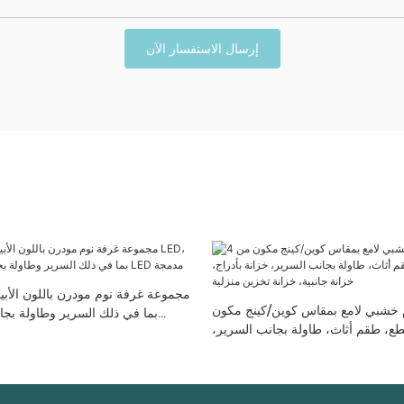
إرسال الاستفسار الآن
مجموعة غرفة نوم مودرن باللون الأب
خشبي لامع بمقاس كوين/كينج مكون
4 قطع و5 قطع، طقم أثاث، طاولة بجانب السرير،
وإضاءة D
اج، خزانة جانبية، خزانة تخزين منزلية