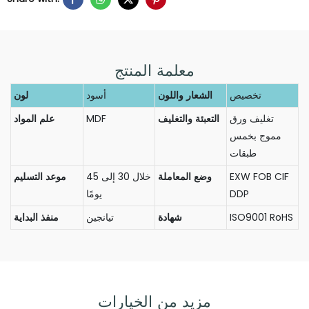
معلمة المنتج
تخصيص
الشعار واللون
أسود
لون
تغليف ورق
التعبئة والتغليف
MDF
علم المواد
مموج بخمس
طبقات
EXW FOB CIF
وضع المعاملة
خلال 30 إلى 45
موعد التسليم
DDP
يومًا
ISO9001 RoHS
شهادة
تيانجين
منفذ البداية
مزيد من الخيارات