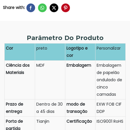
Share with:
Parâmetro Do Produto
Cor
preto
Logotipo e
Personalizar
cor
Ciência dos
MDF
Embalagem
Embalagem
Materiais
de papelão
ondulado de
cinco
camadas
Prazo de
Dentro de 30
modo de
EXW FOB CIF
entrega
a 45 dias
transação
DDP
Porta de
Tianjin
Certificação
ISO9001 RoHS
partida