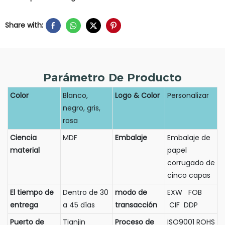
Share with:
Parámetro De Producto
Color
Blanco,
Logo & Color
Personalizar
negro, gris,
rosa
Ciencia
MDF
Embalaje
Embalaje de
material
papel
corrugado de
cinco capas
El tiempo de
Dentro de 30
modo de
EXW FOB
entrega
a 45 días
transacción
CIF DDP
Puerto de
Tianjin
Proceso de
ISO9001 ROHS