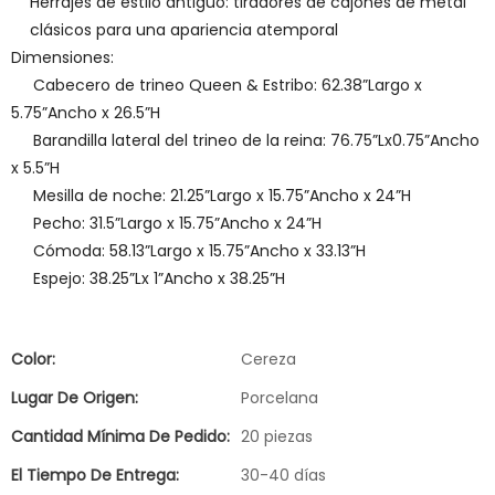
Herrajes de estilo antiguo: tiradores de cajones de metal
clásicos para una apariencia atemporal
Dimensiones:
Cabecero de trineo Queen & Estribo: 62.38”Largo x
5.75”Ancho x 26.5”H
Barandilla lateral del trineo de la reina: 76.75”Lx0.75”Ancho
x 5.5”H
Mesilla de noche: 21.25”Largo x 15.75”Ancho x 24”H
Pecho: 31.5”Largo x 15.75”Ancho x 24”H
Cómoda: 58.13”Largo x 15.75”Ancho x 33.13”H
Espejo: 38.25”Lx 1”Ancho x 38.25”H
Color:
Cereza
Lugar De Origen:
Porcelana
Cantidad Mínima De Pedido:
20 piezas
El Tiempo De Entrega:
30-40 días