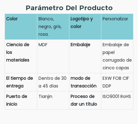
Parámetro Del Producto
Color
Blanco,
Logotipo y
Personalizar
negro, gris,
color
rosa.
Ciencia de
MDF
Embalaje
Embalaje de
los
papel
materiales
corrugado de
cinco capas
El tiempo de
Dentro de 30
modo de
EXW FOB CIF
entrega
a 45 días
transacción
DDP
Puerto de
Tianjin
Proceso de
ISO9001 RoHS
inicio
dar un título