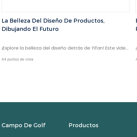
La Belleza Del Diseño De Productos,
Dibujando El Futuro
¡Explore la belleza del diseño detrás de Yifan! Este video
lo lleva a través de nuestro proceso de diseño de
44
puntos de vista
productos, que muestra cómo los bocetos se traducen
en una futura sofisticación. Desde el concepto hasta la
realidad, Yifan representa un viaje creativo único para
usted.
Campo De Golf
Productos