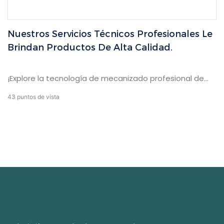
Nuestros Servicios Técnicos Profesionales Le
Brindan Productos De Alta Calidad.
¡Explore la tecnología de mecanizado profesional de
Yifan en el campo de la maquinaria! Este video le dará
43
puntos de vista
una comprensión en profundidad de nuestra mesa
principal de tocadores de productos, juego de
dormitorio, juego de sala de estar, vestuario, gabinete
de zapatos, gabinete de televisión, serie de
aparadores, demostrando nuestra excelente
tecnología de fabricación mecánica y procesos de
procesamiento profesional