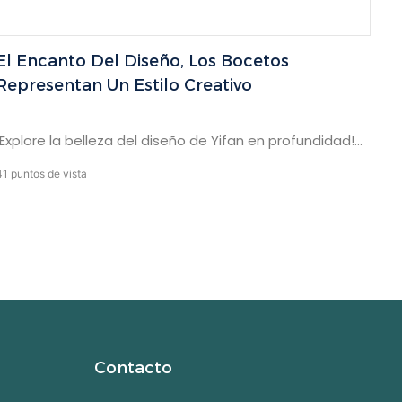
El Encanto Del Diseño, Los Bocetos
Representan Un Estilo Creativo
¡Explore la belleza del diseño de Yifan en profundidad!
Este video lo llevará al taller creativo de nuestro
41
puntos de vista
diseñador, vea la pantalla del boceto del diseñador y
experimentará el nacimiento de la creatividad y la
exquisita artesanía de diseño.
Contacto