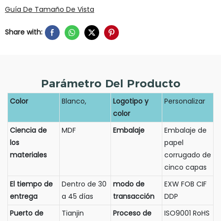
Guía De Tamaño De Vista
Share with:
Parámetro Del Producto
Color
Blanco,
Logotipo y
Personalizar
color
Ciencia de
MDF
Embalaje
Embalaje de
los
papel
materiales
corrugado de
cinco capas
El tiempo de
Dentro de 30
modo de
EXW FOB CIF
entrega
a 45 días
transacción
DDP
Puerto de
Tianjin
Proceso de
ISO9001 RoHS