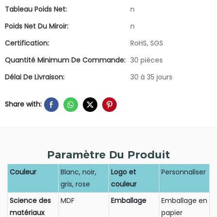
Tableau Poids Net:
n
Poids Net Du Miroir:
n
Certification:
RoHS, SGS
Quantité Minimum De Commande:
30 pièces
Délai De Livraison:
30 à 35 jours
Share with:
Paramètre Du Produit
Couleur
Blanc, noir,
Logo et
Personnaliser
gris, rose
couleur
Science des
MDF
Emballage
Emballage en
matériaux
papier