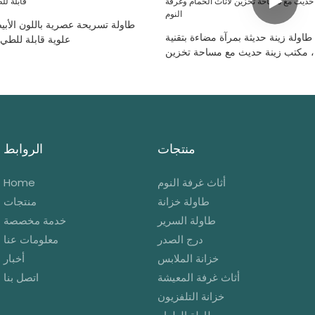
طاولة تسريحة عصرية باللون الأبي
طاولة زينة حديثة بمرآة مضاءة بتقنية LED، مصنعة
علوية قابلة للطي 
لة، مكتب زينة حديث مع مساحة تخزين
لأثاث الحمام وغرفة النوم
منتجات
الروابط
أثاث غرفة النوم
Home
طاولة خزانة
منتجات
طاولة السرير
خدمة مخصصة
درج الصدر
معلومات عنا
خزانة الملابس
أخبار
أثاث غرفة المعيشة
اتصل بنا
خزانة التلفزيون