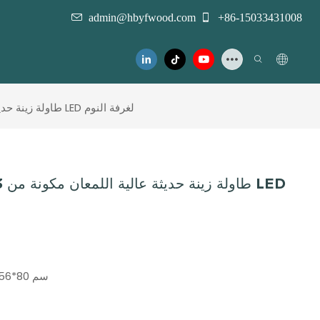
admin@hbyfwood.com
+86-15033431008
طاولة زينة حديثة عالية اللمعان مكونة من 13 درجًا مع مرآة وإضاءة LED لغرفة النوم
150*56*80 سم