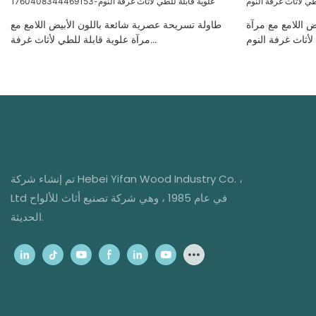
ض اللامع مع مرآة
طاولة تسريحة عصرية شائعة باللون الأبيض اللامع مع
لأثاث غرفة النوم
مرآة علوية قابلة للطي لأثاث غرفة
النوم-1760408344469153
تم إنشاء شركة Hebei Yifan Wood Industry Co. ،
Ltd في عام 1985 ، وهي شركة تصنيع أثاث للألواح
الحديثة.