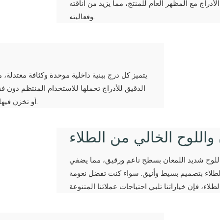
أدراج مع المظهر العام للمنتج، مما يزيد من أناقته
وفعاليته.
يتميز كل درج ببنية داخلية موحدة وكثافة معتدلة، م
الدقيق للأدراج تحملها للاستخدام المنتظم دون فق
أو تخزن فيها أغراضًا ثقيلة، فإن ثبات هيكلها يضمن أداءً موثوقًا به على مر الزمن.
واللوح الخالي من الطلاء
 اللوح شديد اللمعان بسطح ناعم ورقيق، مما يضفي
الطلاء بتصميم بسيط وأنيق. سواء كنت تفضل نعومة