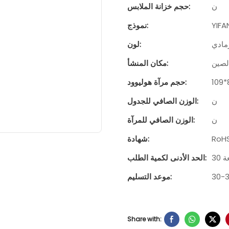
ن
حجم خزانة الملابس:
YIF
نموذج:
رمادي
لون:
لصين
مكان المنشأ:
حجم مرآة هوليوود:
ن
الوزن الصافي للجدول:
ن
الوزن الصافي للمرآة:
RoH
شهادة:
عة
الحد الأدنى لكمية الطلب:
موعد التسليم:
Share with: