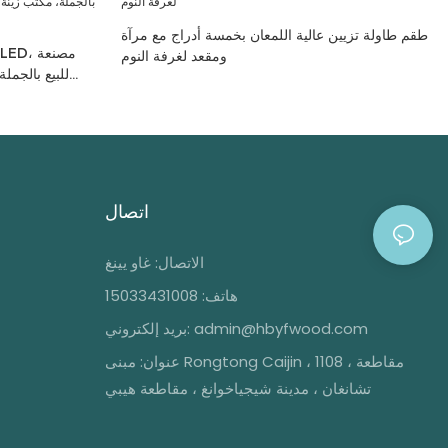
طقم طاولة تزيين عالية اللمعان بخمسة أدراج مع مرآة
ومقعد لغرفة النوم
للبيع بالجم
اتصال
الاتصال: غاو يينغ
هاتف: 15033431008
admin@hbyfwood.com
بريد إلكتروني:
عنوان:
مبنى Rongtong Caijin ، 1108 ، مقاطعة
تشانغان ، مدينة شيجياخوانغ ، مقاطعة هيبي