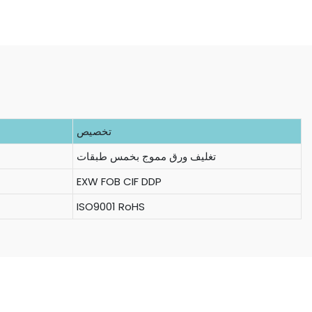
تخصيص
تغليف ورق مموج بخمس طبقات
EXW FOB CIF DDP
ISO9001 RoHS