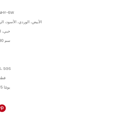
ANHY-6W
الأبيض، الوردي، الأسود، ال
خبي، ا
109*80 سم
S، SGS
30 قط
30-35 يومًا