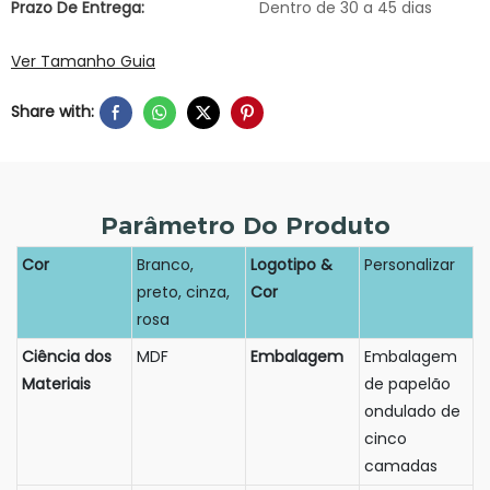
Prazo De Entrega:
Dentro de 30 a 45 dias
Ver Tamanho Guia
Share with:
Parâmetro Do Produto
Cor
Branco,
Logotipo &
Personalizar
preto, cinza,
Cor
rosa
Ciência dos
MDF
Embalagem
Embalagem
Materiais
de papelão
ondulado de
cinco
camadas