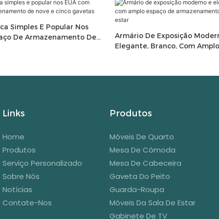
a Simples E Popular Nos
Armário De Exposição Moder
aço De Armazenamento De
Elegante, Branco, Com Ampl
 Gavetas
Armazenamento Para Sala De
Links
Produtos
Home
Móveis De Quarto
Produtos
Mesa De Cômoda
Serviço Personalizado
Mesa De Cabeceira
Sobre Nós
Gaveta Do Peito
Notícias
Guarda-Roupa
Contate-Nos
Móveis Da Sala De Estar
Gabinete De TV