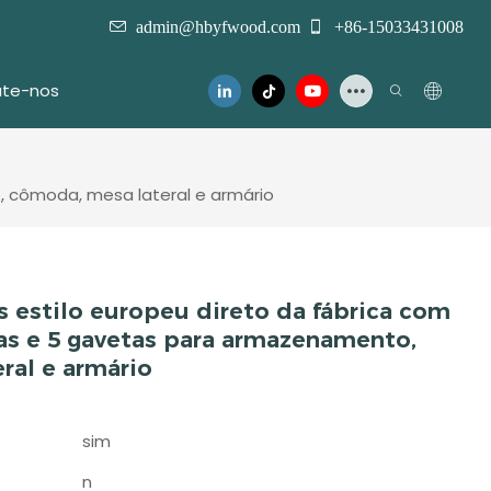
admin@hbyfwood.com
+86-15033431008
te-nos
, cômoda, mesa lateral e armário
s estilo europeu direto da fábrica com
as e 5 gavetas para armazenamento,
ral e armário
sim
n