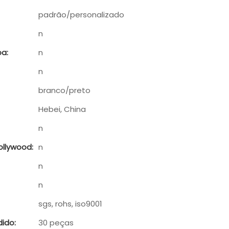
padrão/personalizado
n
a:
n
n
branco/preto
Hebei, China
n
llywood:
n
n
n
sgs, rohs, iso9001
ido:
30 peças