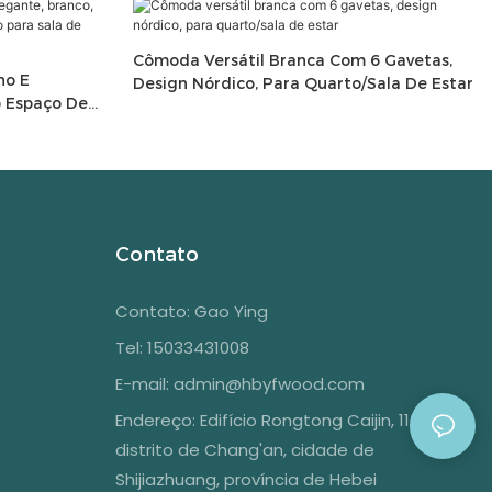
Cômoda Versátil Branca Com 6 Gavetas,
no E
Design Nórdico, Para Quarto/sala De Estar
o Espaço De
 Estar
Contato
Contato: Gao Ying
Tel: 15033431008
E-mail:
admin@hbyfwood.com
Endereço:
Edifício Rongtong Caijin, 1108,
distrito de Chang'an, cidade de
Shijiazhuang, província de Hebei