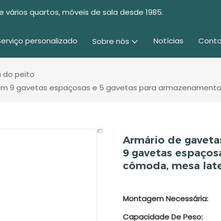
e vários quartos, móveis de sala desde 1985.
Serviço personalizado
Notícias
Conta
Sobre nós
 do peito
 com 9 gavetas espaçosas e 5 gavetas para armazenamento
Armário de gaveta
9 gavetas espaços
cômoda, mesa late
Montagem Necessária:
Capacidade De Peso: