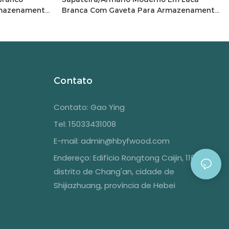
rmazenamento
Branca Com Gaveta Para Armazenamento
0397873873
Na Sala De Estar - 1758080367091233
Contato
Contato: Gao Ying
Tel: 15033431008
E-mail:
admin@hbyfwood.com
Endereço:
Edifício Rongtong Caijin, 1108,
distrito de Chang'an, cidade de
Shijiazhuang, província de Hebei