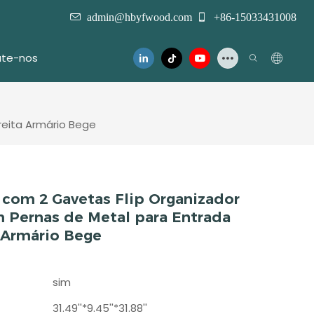
admin@hbyfwood.com
+86-15033431008
te-nos
reita Armário Bege
 com 2 Gavetas Flip Organizador
 Pernas de Metal para Entrada
a Armário Bege
sim
31.49''*9.45''*31.88''