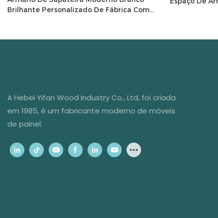
Espaço De A
Brilhante Personalizado De Fábrica Com
17582482276
Gaveta De Armazenamento Para Sala De
Estar
A Hebei Yifan Wood Industry Co., Ltd, foi criada
em 1985, é um fabricante moderno de móveis
de painel.