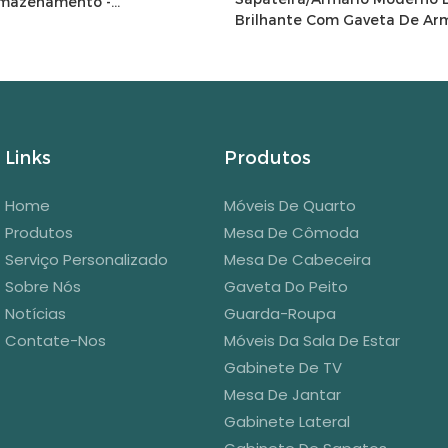
rmazenamento -
Brilhante Com Gaveta De A
13766
Para Sala De Estar - 175808
Links
Produtos
Home
Móveis De Quarto
Produtos
Mesa De Cômoda
Serviço Personalizado
Mesa De Cabeceira
Sobre Nós
Gaveta Do Peito
Notícias
Guarda-Roupa
Contate-Nos
Móveis Da Sala De Estar
Gabinete De TV
Mesa De Jantar
Gabinete Lateral