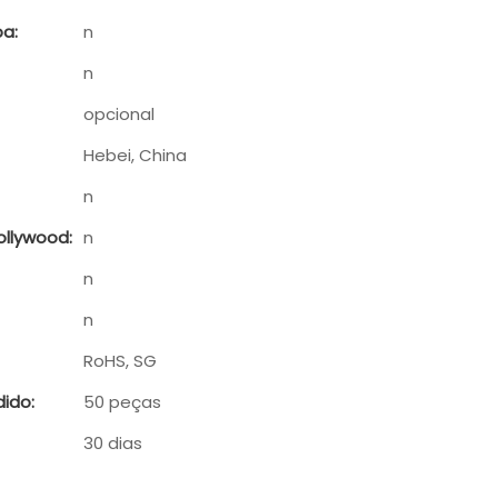
a:
n
n
opcional
Hebei, China
n
llywood:
n
n
n
RoHS, SG
ido:
50 peças
30 dias