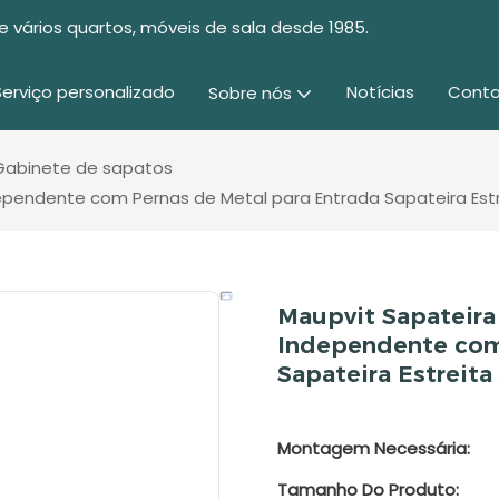
e vários quartos, móveis de sala desde 1985.
Serviço personalizado
Notícias
Conta
Sobre nós
Gabinete de sapatos
ependente com Pernas de Metal para Entrada Sapateira Est
Maupvit Sapateira
Independente com
Sapateira Estreit
Montagem Necessária:
Tamanho Do Produto: