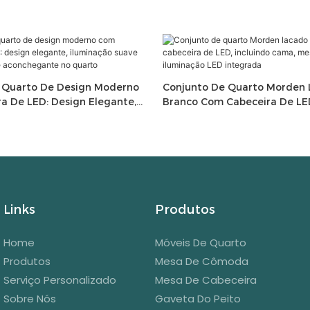
 Quarto De Design Moderno
Conjunto De Quarto Morden
a De LED: Design Elegante,
Branco Com Cabeceira De LED
uave Para Um Ambiente
Cama, Mesa De Cabeceira E I
e No Quarto
LED Integrada
Links
Produtos
Home
Móveis De Quarto
Produtos
Mesa De Cômoda
Serviço Personalizado
Mesa De Cabeceira
Sobre Nós
Gaveta Do Peito