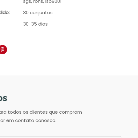
sgs, rohs, iso9001
ido:
30 conjuntos
30-35 dias
os
para todos os clientes que compram
trar em contato conosco.