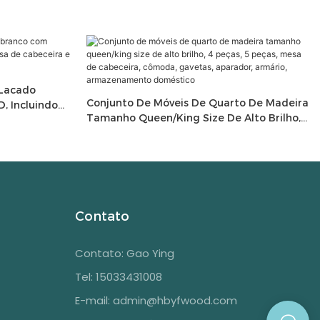
 Lacado
Conjunto De Móveis De Quarto De Madeira
, Incluindo
Tamanho Queen/king Size De Alto Brilho,
luminação
4 Peças, 5 Peças, Mesa De Cabeceira,
Cômoda, Gavetas, Aparador, Armário,
Armazenamento Doméstico
Contato
Contato: Gao Ying
Tel: 15033431008
E-mail:
admin@hbyfwood.com