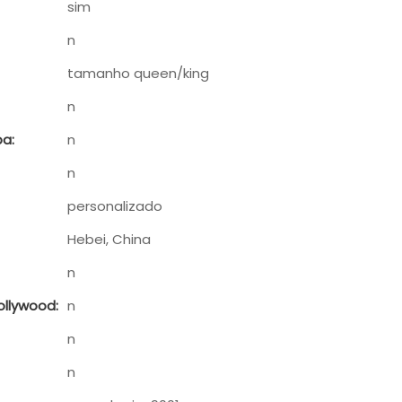
sim
n
tamanho queen/king
n
a:
n
n
personalizado
Hebei, China
n
llywood:
n
n
n