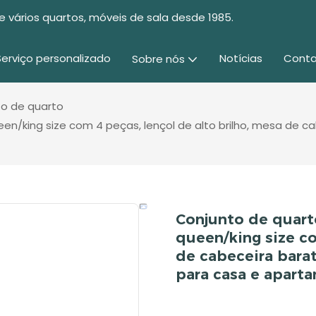
e vários quartos, móveis de sala desde 1985.
Serviço personalizado
Notícias
Conta
Sobre nós
to de quarto
king size com 4 peças, lençol de alto brilho, mesa de ca
Conjunto de quar
queen/king size co
de cabeceira bara
para casa e apart