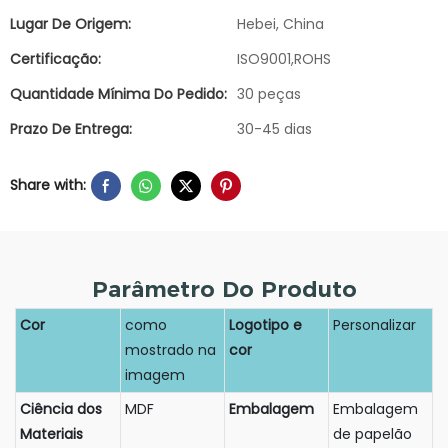
Lugar De Origem:
Hebei, China
Certificação:
ISO9001,ROHS
Quantidade Mínima Do Pedido:
30 peças
Prazo De Entrega:
30-45 dias
Share with:
Parâmetro Do Produto
Cor
como
Logotipo e
Personalizar
mostrado na
cor
imagem
Ciência dos
MDF
Embalagem
Embalagem
Materiais
de papelão