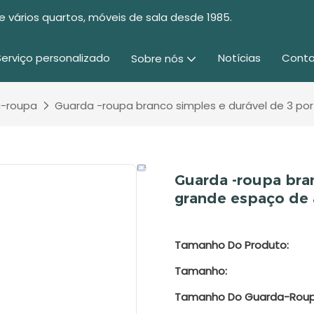
e vários quartos, móveis de sala desde 1985.
Serviço personalizado
Notícias
Conta
Sobre nós
-roupa
Guarda -roupa branco simples e durável de 3 
Guarda -roupa bra
grande espaço de
Tamanho Do Produto:
Tamanho:
Tamanho Do Guarda-Roup