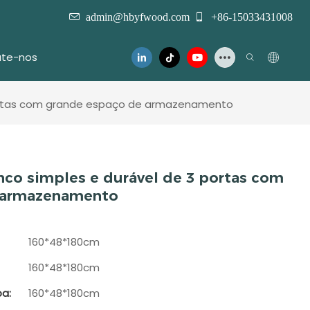
admin@hbyfwood.com
+86-15033431008
te-nos
portas com grande espaço de armazenamento
nco simples e durável de 3 portas com
 armazenamento
160*48*180cm
160*48*180cm
a:
160*48*180cm