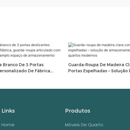
 Branco De 3 Portas
Guarda-Roupa De Madeira C
ersonalizado De Fábrica,
Portas Espelhadas – Solução
 Articulado Com Espelho
Armazenamento Elegante Pa
plo Espaço De
Modernos
nto
Links
Produtos
Home
Móveis De Quarto